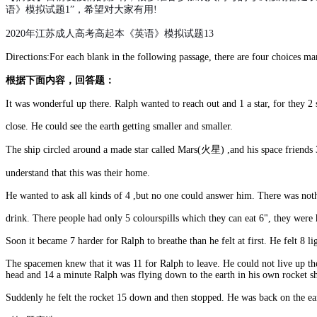
者：
语》模拟试题1”，希望对大家有用!
2020年江苏成人高考高起本《英语》模拟试题13
Directions:For each blank in the following passage, there are four choices m
根据下面内容，回答题：
It was wonderful up there. Ralph wanted to reach out and 1 a star, for they 2 
close. He could see the earth getting smaller and smaller.
The ship circled around a made star called Mars(火星) ,and his space friends
understand that this was their home.
He wanted to ask all kinds of 4 ,but no one could answer him. There was noth
drink. There people had only 5 colourspills which they can eat 6", they were
Soon it became 7 harder for Ralph to breathe than he felt at first. He felt 8 
The spacemen knew that it was 11 for Ralph to leave. He could not live up the
head and 14 a minute Ralph was flying down to the earth in his own rocket sh
Suddenly he felt the rocket 15 down and then stopped. He was back on the ea