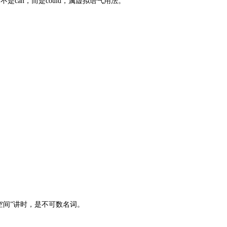
是can，而是could，属虚拟语气用法。
“空间”讲时，是不可数名词。