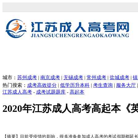
江苏成考网
本网站为民间交流网站，主要为江苏
城市：
苏州成考
|
南京成考
|
无锡成考
|
常州成考
|
盐城成考
|
镇
热门搜索：
成考高效提分
|
低学历升本科
|
考生查询
|
服务大厅
|
江苏成人高考
-
成考试题题库
-
高起本
2020年江苏成人高考高起本《
作
【摘要】目前受疫情的影响，很多准备参加成人高考的考试假期都延长了