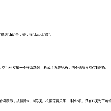
;hit“击，碰，撞”;knock“敲”。
，空白处应填一个连系动词，构成主系表结构，四个选项只有C项正确。
式，即动词原形，故排除A、B两项。根据逻辑关系，排除c项。只有D项为正确