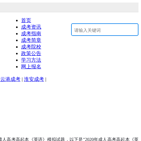
息以江苏省教育考试院www.jseea.cn为准。
首页
成考资讯
咨询电话：0512-52936332
成考指南
成考简章
成考院校
政策公告
学习方法
网上报名
连云港成考
|
淮安成考
|
人高考高起本《英语》模拟试题，以下是“2020年成人高考高起本《英