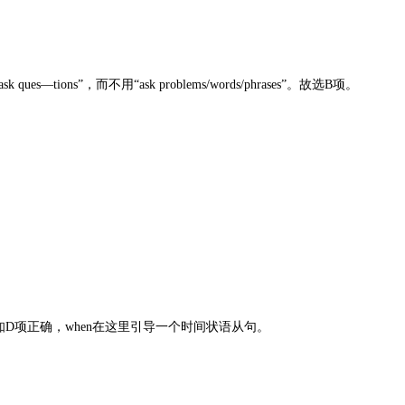
ns”，而不用“ask problems/words/phrases”。故选B项。
D项正确，when在这里引导一个时间状语从句。