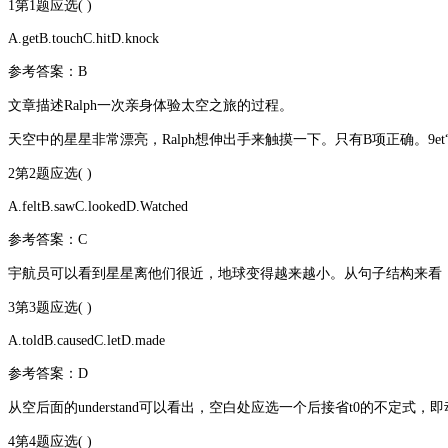
1第1题应选( )
A.getB.touchC.hitD.knock
参考答案：B
文章描述Ralph一次亲身体验太空之旅的过程。
天空中的星星非常漂亮，Ralph想伸出手来触摸一下。只有B项正确。9et“得到”
2第2题应选( )
A.feltB.sawC.lookedD.Watched
参考答案：C
宇航员可以看到星星离他们很近，地球变得越来越小。从句子结构来看
3第3题应选( )
A.toldB.causedC.letD.made
参考答案：D
从空后面的understand可以看出，空白处应选一个后接省t0的不定
4第4题应选( )