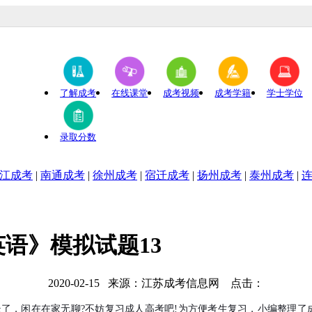
成人高考考生提供成考资讯服务，网站信息仅供学习交流使用，官方信
了解成考
在线课堂
成考视频
成考学籍
学士学位
录取分数
江成考
|
南通成考
|
徐州成考
|
宿迁成考
|
扬州成考
|
泰州成考
|
英语》模拟试题13
2020-02-15 来源：江苏成考信息网 点击：
，闲在在家无聊?不妨复习成人高考吧!为方便考生复习，小编整理了成