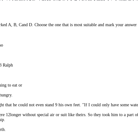
arked A, B, Cand D. Choose the one that is most suitable and mark your answer
so
 3 Ralph
ing to eat or
 hungry.
light that he could not even stand 9 his own feet. "If I could only have some wat
re 12longer without special air or suit like theirs. So they took him to a part 
ip.
rth.