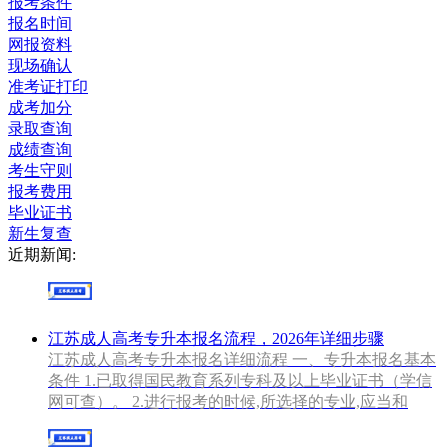
报考条件
报名时间
网报资料
现场确认
准考证打印
成考加分
录取查询
成绩查询
考生守则
报考费用
毕业证书
新生复查
近期新闻:
江苏成人高考专升本报名流程，2026年详细步骤
江苏成人高考专升本报名详细流程 一、专升本报名基本
条件 1.已取得国民教育系列专科及以上毕业证书（学信
网可查）。 2.进行报考的时候,所选择的专业,应当和