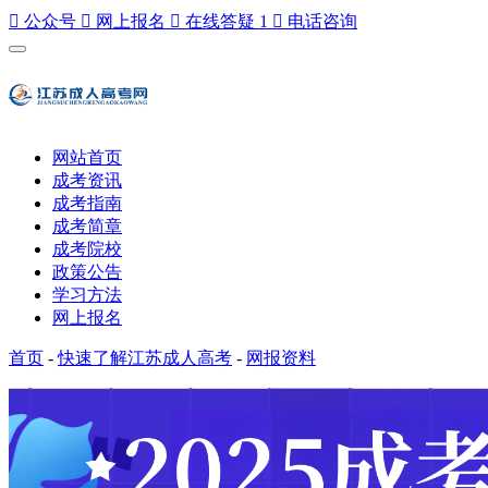

公众号

网上报名

在线答疑
1

电话咨询
网站首页
成考资讯
成考指南
成考简章
成考院校
政策公告
学习方法
网上报名
首页
-
快速了解江苏成人高考
-
网报资料