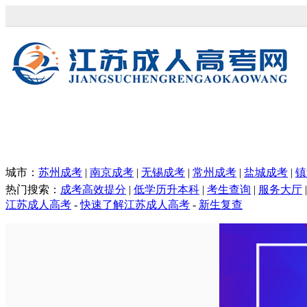
江苏成考网
本网站为民间交流网站，主要为江苏
城市：
苏州成考
|
南京成考
|
无锡成考
|
常州成考
|
盐城成考
|
镇
热门搜索：
成考高效提分
|
低学历升本科
|
考生查询
|
服务大厅
|
江苏成人高考
-
快速了解江苏成人高考
-
新生复查