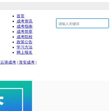
息以江苏省教育考试院www.jseea.cn为准。
首页
成考资讯
咨询电话：0512-52936332
成考指南
成考简章
成考院校
政策公告
学习方法
网上报名
连云港成考
|
淮安成考
|