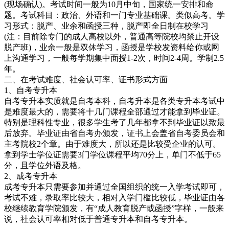
(现场确认)。考试时间一般为10月中旬，国家统一安排和命
题。考试科目：政治、外语和一门专业基础课。类似高考。学
习形式：脱产、业余和函授三种，脱产即全日制在校学习
(注：目前除专门的成人高校以外，普通高等院校均禁止开设
脱产班)，业余一般是双休学习，函授是学校发资料给你或网
上沟通学习，一般每学期集中面授1-2次，时间2-4周。学制2.5
年。
二、在考试难度、社会认可率、证书形式方面
1、自考专升本
自考专升本实质就是自考本科，自考升本是各类专升本考试中
是难度最大的，需要将十几门课程全部通过才能拿到毕业证。
特别是理科性专业，很多学生考了几年都拿不到毕业证以致最
后放弃。毕业证由省自考办颁发，证书上会盖省自考委员会和
主考院校2个章。由于难度大，所以还是比较受企业的认可。
拿到学士学位证需要3门学位课程平均70分上，单门不低于65
分，且学位外语及格。
2、成考专升本
成考专升本只需要参加并通过全国组织的统一入学考试即可，
考试不难，录取率比较大，相对入学门槛比较低，毕业证由各
校继续教育学院颁发，有“成人教育脱产或函授”字样，一般来
说，社会认可率相对低于普通专升本和自考专升本。