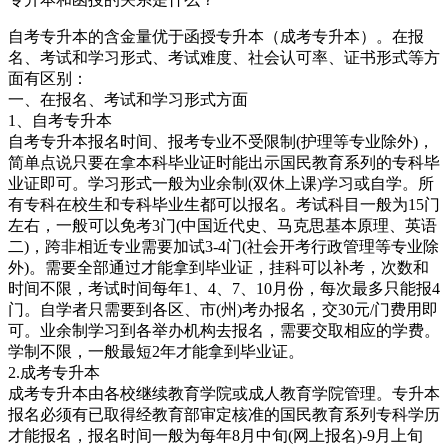
自考专升本的含金量优于函授专升本（成考专升本）。在报
名、考试和学习形式、考试难度、社会认可率、证书形式等方
面有区别：
一、在报名、考试和学习形式方面
1、自考专升本
自考专升本报名时间、报考专业不受限制(护理等专业除外)，
简单点说只要在拿本科毕业证时能出示国民教育系列的专科毕
业证即可。学习形式一般为业余制(双休上课)学习或自学。所
有专科在校生和专科毕业生都可以报名。考试科目一般为15门
左右，一般可以免考3门(中国近代史、马克思基本原理、英语
二)，跨非相近专业需要加试3-4门(社会开考行政管理等专业除
外)。需要全部通过才能拿到毕业证，挂科可以补考，次数和
时间不限，考试时间每年1、4、7、10月份，每次最多只能报4
门。自学者只需要到各区、市(州)考办报名，交30元/门费用即
可。业余制学习到各举办机构去报名，需要交取相应的学费。
学制不限，一般最短2年才能拿到毕业证。
2.成考专升本
成考专升本由各校继续教育学院或成人教育学院管理。专升本
报名必须有已取得经教育部审定核准的国民教育系列专科学历
才能报名，报名时间一般为每年8月中旬(网上报名)-9月上旬