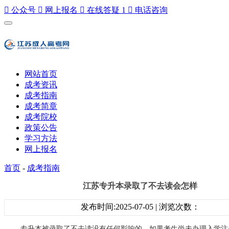

公众号

网上报名

在线答疑
1

电话咨询
网站首页
成考资讯
成考指南
成考简章
成考院校
政策公告
学习方法
网上报名
首页
-
成考指南
江苏专升本录取了不去读会怎样
发布时间:2025-07-05 | 浏览次数：
专升本被录取了不去读没有任何影响的。如果考生尚未办理入学注