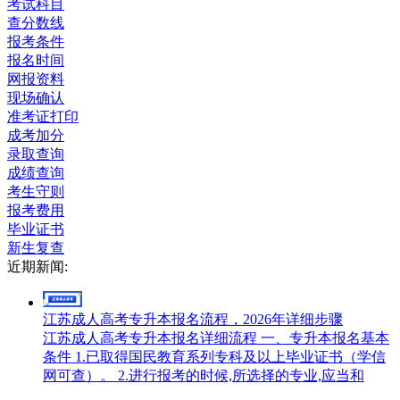
考试科目
查分数线
报考条件
报名时间
网报资料
现场确认
准考证打印
成考加分
录取查询
成绩查询
考生守则
报考费用
毕业证书
新生复查
近期新闻:
江苏成人高考专升本报名流程，2026年详细步骤
江苏成人高考专升本报名详细流程 一、专升本报名基本
条件 1.已取得国民教育系列专科及以上毕业证书（学信
网可查）。 2.进行报考的时候,所选择的专业,应当和