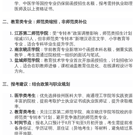
学、中医学等国控专业仍保留函授招生名额，报考需持执业助理
医师及以上资格证书。
二、教育类专业：师范类缩招，非师范类补位
江苏第二师范学院
：受“专转本”政策调整影响，师范类招生计划
缩减155人，但非师范类“专转本”新增汉语言文学、小学教育等
专业，适合专科毕业生提升学历。
南京晓庄学院
：学前教育专业新增30个函授本科名额，侧重实践
教学，考生需通过院校统一组织的面试与笔试。
盐城师范学院
：教育技术学专业首次开放函授招生，计划招收50
人，适合在职教师进修，课程涵盖教育信息化、在线课程设计等
方向。
三、报考建议：结合政策与职业规划
医学类考生
：优先选择徐州医科大学、南通理工学院等实践资源
丰富的院校，提前考取护士执业证书或执业医师证，提升录取概
率。
教育类考生
：关注江苏第二师范学院、南京晓庄学院等院校的非
师范类“专转本”计划，避开竞争激烈的师范类专业。
时间节点
：报名入口预计于8月下旬至9月初开放，考生需提前准
备身份证、学历证明、居住证（异地考生）等材料，避免错过系
统开放期。